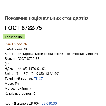
Покажчик національних стандартів
ГОСТ 6722-75
Толкование
ГОСТ 6722-75
ГОСТ 6722-75
Картон фильтровальный технический. Технические условия. —
Взамен ГОСТ 6722-65
[br]
НД чинний:
від
1976-01-01
Зміни:
(1-III-80); (2-IX-85); (3-VI-90)
Технічний комітет:
ТК 37
Мова:
Ru
Метод прийняття:
Кількість сторінок:
5
—————
Код НД згідно з ДК 004:
85.080.30